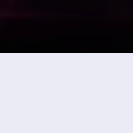
arlay
Cara Betting
Tentang Kami
Lisensi
T GACOR RESMI & LOGIN LINK ALTERNATI
me
slot gacor hari ini
yang telah tersertifikasi internasional. Sebagai agen taruhan onl
ur
sensational jackpot
. Nikmati kemudahan
login Indoxl
melalui link alternatif anti-n