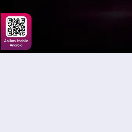
Link Indoxl
Kalkulator Mix P
INDOXL | SITUS SLO
Selamat datang di
Indoxl
, platform penyedia ga
menawarkan ribuan pilihan mesin slot dengan fit
keamanan data dan privasi Anda 100%.