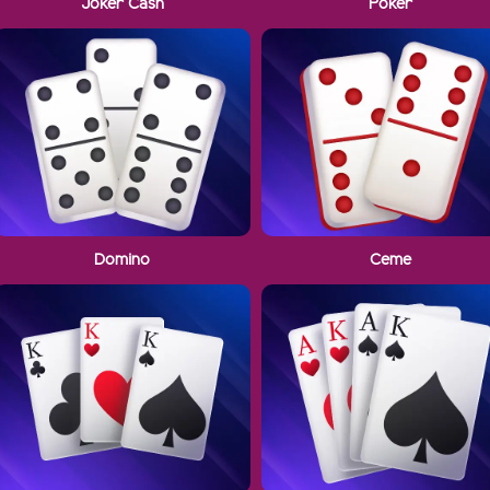
Joker Cash
Poker
Domino
Ceme