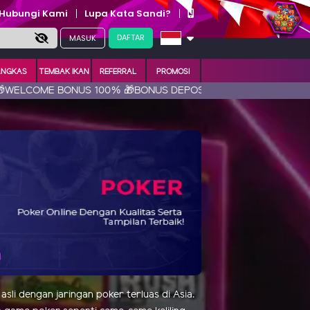
Hubungi Kami
Lupa Kata Sandi?
DAFTAR
ANGKAS
TEMBAK IKAN
REFERRAL
PROMOSI
S 100% 🎁BONUS DEPOSIT HARIAN 10% 🎁BONUS PAMER WITHDRAW 
i dengan jaringan poker terluas di Asia.