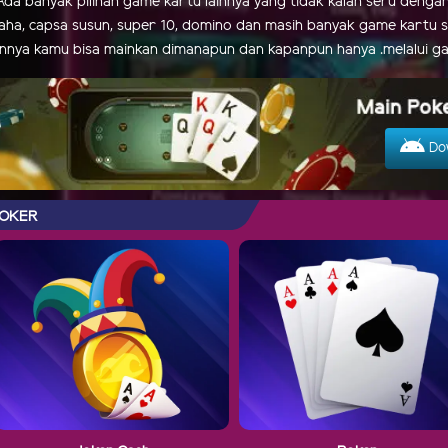
Ada banyak pilihan game kartu lainnya yang tidak kalah seru dengan
ha, capsa susun, super 10, domino dan masih banyak game kartu s
innya kamu bisa mainkan dimanapun dan kapanpun hanya .melalui g
Dow
OKER