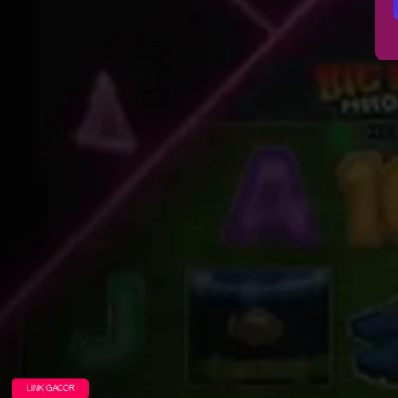
LINK GACOR