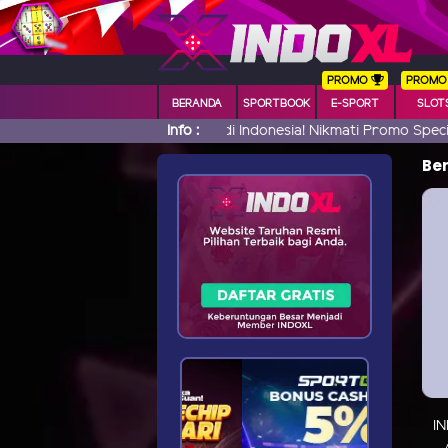
PROMO
PROM
BERANDA
SPORTBOOK
E-SPORT
SLOT
 Paling Gacor di Indonesia! Nikmati Promo Special berikut:
Info :
Be
IN