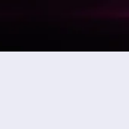
🔥 RTP LIVE
⚽️Jadwal Sportbook
F INDO XL
ine kelas dunia, Indo XL
awala yang menjamin