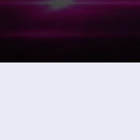
🔥 RTP LIVE
⚽️Jadwal Sportbook