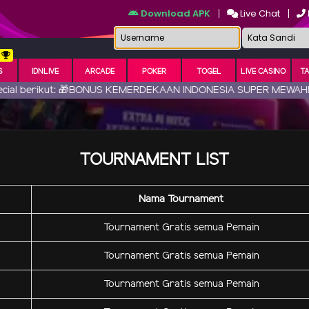
Download APK
Live Chat
O
S
IDNLIVE
ARCADE
POKER
TOGEL
LIVE CASINO
T
 berikut: 🎁BONUS KEMERDEKAAN INDONESIA SUPER MEWAH! 🎁WEL
TOURNAMENT LIST
Nama Tournament
Tournament Gratis semua Pemain
Tournament Gratis semua Pemain
Tournament Gratis semua Pemain