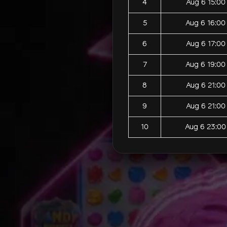
4
Aug 6 15:00
5
Aug 6 16:00
6
Aug 6 17:00
7
Aug 6 19:00
8
Aug 6 21:00
9
Aug 6 21:00
10
Aug 6 23:00