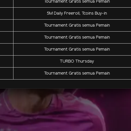
Tournament Gratis semua Pemain
5M Daily Freeroll, Tcoins Buy-in
Tournament Gratis semua Pemain
Tournament Gratis semua Pemain
Tournament Gratis semua Pemain
TURBO Thursday
Tournament Gratis semua Pemain