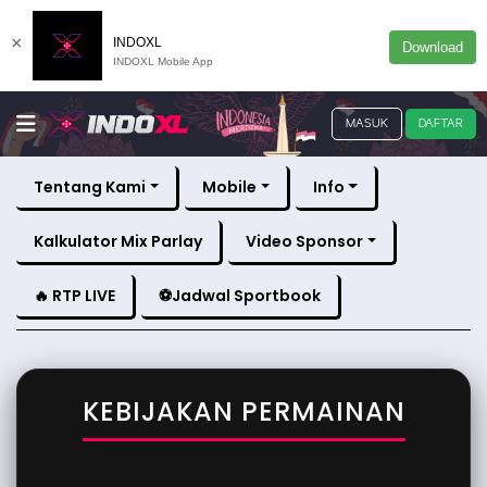
×
INDOXL
Download
INDOXL Mobile App
MASUK
DAFTAR
Tentang Kami
Mobile
Info
Kalkulator Mix Parlay
Video Sponsor
🔥 RTP LIVE
⚽️Jadwal Sportbook
KEBIJAKAN PERMAINAN