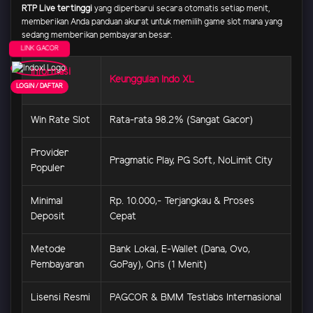
RTP Live tertinggi
yang diperbarui secara otomatis setiap menit,
memberikan Anda panduan akurat untuk memilih game slot mana yang
sedang memberikan pembayaran besar.
LINK GACOR
Informasi
Keunggulan Indo XL
Layanan
LOGIN / DAFTAR
Win Rate Slot
Rata-rata 98.2% (Sangat Gacor)
Provider
Pragmatic Play, PG Soft, NoLimit City
Populer
Minimal
Rp. 10.000,- Terjangkau & Proses
Deposit
Cepat
Metode
Bank Lokal, E-Wallet (Dana, Ovo,
Pembayaran
GoPay), Qris (1 Menit)
Lisensi Resmi
PAGCOR & BMM Testlabs Internasional