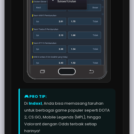
🎮 PRO TIP:
Di
Indoxl
, Anda bisa memasang taruhan
untuk berbagai game populer seperti DOTA
2, CS:GO, Mobile Legends (MPL), hingga
Valorant dengan Odds terbaik setiap
harinya!