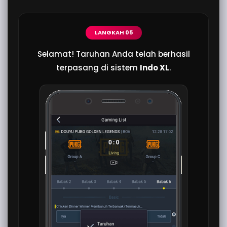
LANGKAH 05
Selamat! Taruhan Anda telah berhasil
terpasang di sistem
Indo XL
.