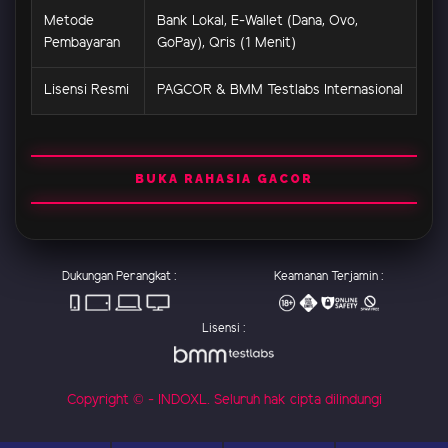
Metode
Bank Lokal, E-Wallet (Dana, Ovo,
Pembayaran
GoPay), Qris (1 Menit)
Lisensi Resmi
PAGCOR & BMM Testlabs Internasional
BUKA RAHASIA GACOR
Dukungan Perangkat :
Keamanan Terjamin :
Lisensi :
Copyright © - INDOXL. Seluruh hak cipta dilindungi