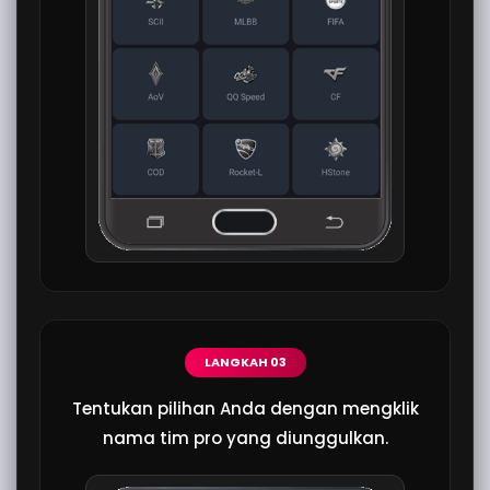
LANGKAH 03
Tentukan pilihan Anda dengan mengklik
nama tim pro yang diunggulkan.