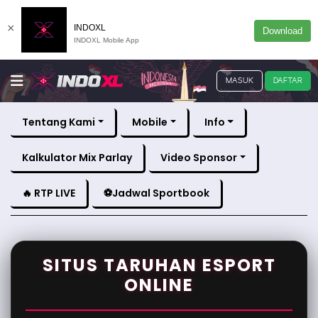
×
INDOXL
Download
INDOXL Mobile App
MASUK
DAFTAR
Tentang Kami
Mobile
Info
Kalkulator Mix Parlay
Video Sponsor
🔥 RTP LIVE
⚽️Jadwal Sportbook
SITUS TARUHAN ESPORT
ONLINE