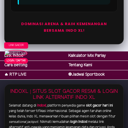
DOMINASI ARENA & RAIH KEMENANGAN
BERSAMA INDO XL!
LINK GACOR
Link Indoxl
Kalkulator Mix Parlay
LOGIN / DAFTAR
Cara Betting
Tentang Kami
🔥 RTP LIVE
⚽️Jadwal Sportbook
INDOXL | SITUS SLOT GACOR RESMI & LOGIN
LINK ALTERNATIF INDO XL
Selamat datang di
Indoxl
, platform penyedia game
slot gacor hari ini
yang telah tersertifikasi internasional. Sebagai agen taruhan online
kelas dunia, Indo XL menawarkan ribuan pilihan mesin slot dengan fitur
sensational jackpot
. Nikmati kemudahan
login Indoxl
melalui link
alternatif anti-nawala yang menjamin keamanan data dan privasi Anda